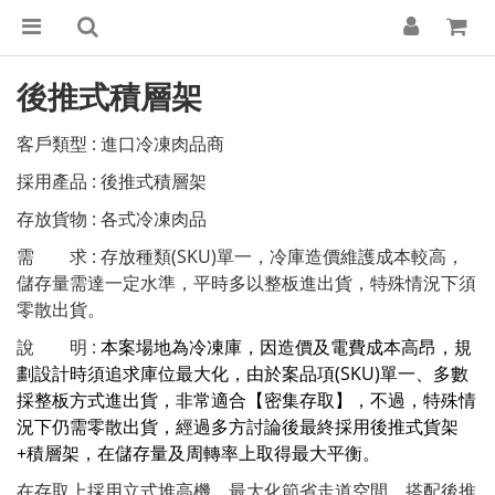
後推式積層架
客戶類型 : 進口冷凍肉品商
採用產品 : 後推式積層架
存放貨物 : 各式冷凍肉品
需 求 : 存放種類(SKU)單一，冷庫造價維護成本較高，
儲存量需達一定水準，平時多以整板進出貨，特殊情況下須
零散出貨。
說 明 :
本案場地為冷凍庫，因造價及電費成本高昂，規
劃設計時須追求庫位最大化，由於案品項(SKU)單一、多數
採整板方式進出貨，非常適合【密集存取】，不過，特殊情
況下仍需零散出貨，經過多方討論後最終採用後推式貨架
+積層架，在儲存量及周轉率上取得最大平衡。
在存取上採用立式堆高機，最大化節省走道空間，搭配後推