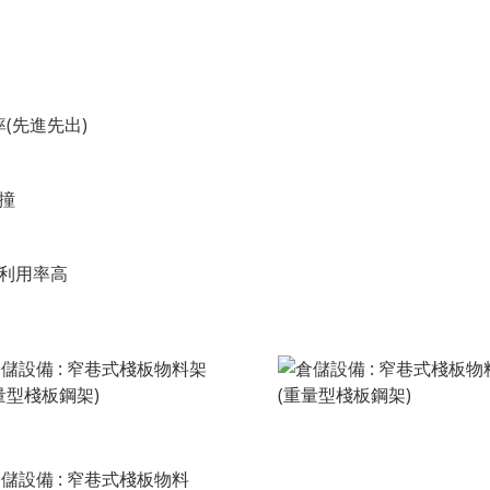
(先進先出)
撞
利用率高